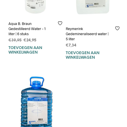
Aqua B. Braun
Gedestilleerd Water – 1
Reymerink
liter | 6 stuks
Gedemineraliseerd water |
5 liter
Oorspronkelijke
Huidige
€
39,95
€
24,95
prijs
prijs
€
7,34
TOEVOEGEN AAN
was:
is:
WINKELWAGEN
TOEVOEGEN AAN
€39,95.
€24,95.
WINKELWAGEN