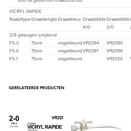
door de gevlochten draadstructuur.
VICRYL RAPIDE
Naaldtype
Draadlengte
Draadkleur
Draaddikte
Draaddikte
4/0
3/0
3/8 gebogen snijdend
FS-3
75cm
ongekleurd
VR2294
VR2295
FS-2
75cm
ongekleurd
VR2297
VR2298
FS-1
75cm
ongekleurd
VR2252
GERELATEERDE PRODUCTEN