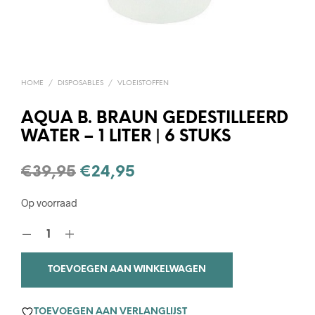
HOME
/
DISPOSABLES
/
VLOEISTOFFEN
AQUA B. BRAUN GEDESTILLEERD
WATER – 1 LITER | 6 STUKS
Oorspronkelijke
Huidige
€
39,95
€
24,95
prijs
prijs
Op voorraad
was:
is:
€39,95.
€24,95.
TOEVOEGEN AAN WINKELWAGEN
TOEVOEGEN AAN VERLANGLIJST