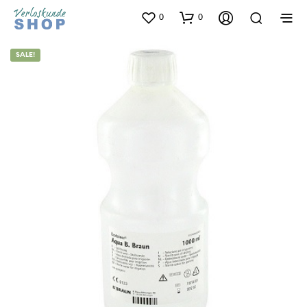
0
0
SALE!