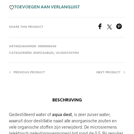
TOEVOEGEN AAN VERLANGLIJST
SHARE THIS PRODUCT
ARTIKELNUMMER:
0505000600
CATEGORIEËN:
DISPOSABLES
,
VLOEISTOFFEN
PREVIOUS PRODUCT
NEXT PRODUCT
BESCHRIJVING
Gedestilleerd water of
aqua dest
, is zeer zuiver water,
waaruit door destillatie naast alle anorganische zouten en
vele organische stoffen zijn verwijderd.
De microsiemens
(elektrisch geleidingsvermogen) ligt rond de 0.5. Bij regulier