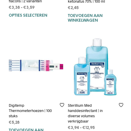
flacons | 2 varianten
ketonatus 70% | 100 ml
Prijsklasse:
€
3,38
-
€
3,59
€
2,45
€3,38
OPTIES SELECTEREN
Dit
TOEVOEGEN AAN
tot
WINKELWAGEN
product
€3,59
heeft
meerdere
variaties.
Deze
optie
kan
gekozen
worden
op
de
productpagina
Digitemp
Sterillium Med
Thermometerhoezen | 100
handdesinfectant | in
stuks
diverse volumes
verkrijgbaar
€
5,28
Prijsklasse:
€
3,94
-
€
12,95
TOEVOEGEN AAN