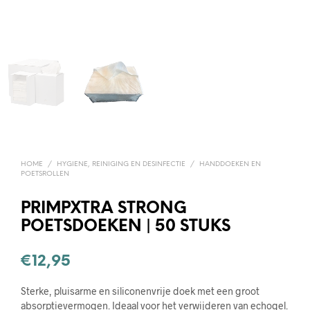
HOME
/
HYGIENE, REINIGING EN DESINFECTIE
/
HANDDOEKEN EN
POETSROLLEN
PRIMPXTRA STRONG
POETSDOEKEN | 50 STUKS
€
12,95
Sterke, pluisarme en siliconenvrije doek met een groot
absorptievermogen. Ideaal voor het verwijderen van echogel.