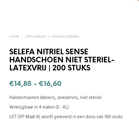
HOME
/
DISPOSABLES
/
HANDSCHOENEN
SELEFA NITRIEL SENSE
HANDSCHOEN NIET STERIEL-
LATEXVRIJ | 200 STUKS
Prijsklasse:
€
14,85
-
€
16,60
€14,85
Handschoenen latexvrij, poedervrij, niet steriel.
tot
Verkrijgbaar in 4 maten (S – XL).
€16,60
LET OP! Maat XL wordt geleverd in een doos van 180 stuks.