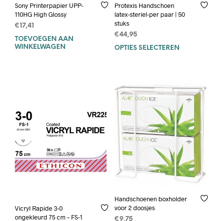
Sony Printerpapier UPP-
Protexis Handschoen
110HG High Glossy
latex-steriel-per paar | 50
stuks
€
17,41
€
44,95
TOEVOEGEN AAN
WINKELWAGEN
OPTIES SELECTEREN
Dit
prod
heef
mee
varia
Deze
opti
kan
geko
wor
op
de
prod
Handschoenen boxholder
voor 2 doosjes
Vicryl Rapide 3-0
ongekleurd 75 cm – FS-1
€
9,75