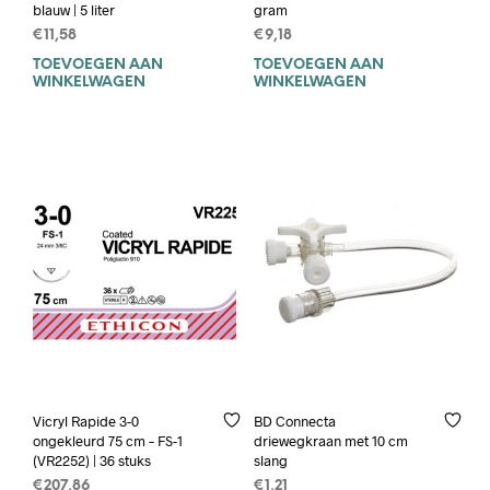
blauw | 5 liter
gram
€
11,58
€
9,18
TOEVOEGEN AAN
TOEVOEGEN AAN
WINKELWAGEN
WINKELWAGEN
Vicryl Rapide 3-0
BD Connecta
ongekleurd 75 cm – FS-1
driewegkraan met 10 cm
(VR2252) | 36 stuks
slang
€
207,86
€
1,21