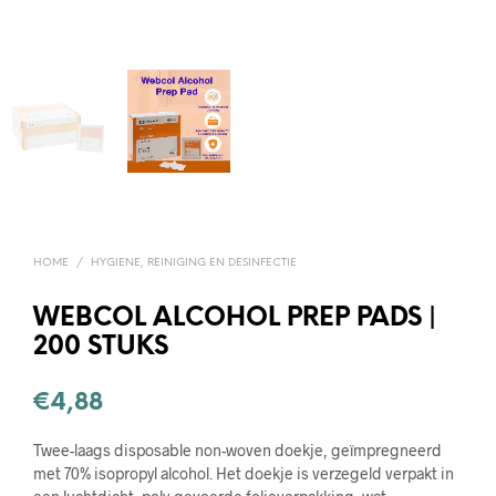
HOME
/
HYGIENE, REINIGING EN DESINFECTIE
WEBCOL ALCOHOL PREP PADS |
200 STUKS
€
4,88
Twee-laags disposable non-woven doekje, geïmpregneerd
met 70% isopropyl alcohol. Het doekje is verzegeld verpakt in