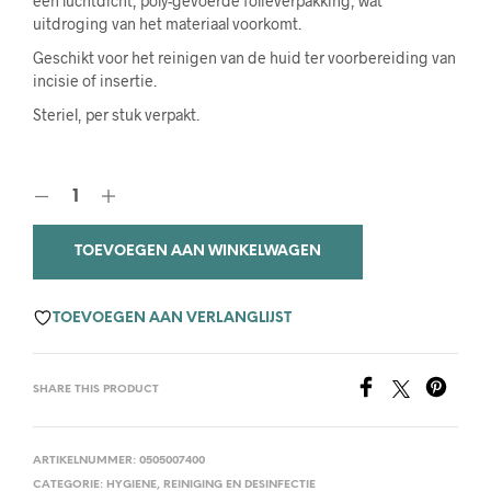
een luchtdicht, poly-gevoerde folieverpakking, wat
uitdroging van het materiaal voorkomt.
Geschikt voor het reinigen van de huid ter voorbereiding van
incisie of insertie.
Steriel, per stuk verpakt.
TOEVOEGEN AAN WINKELWAGEN
TOEVOEGEN AAN VERLANGLIJST
SHARE THIS PRODUCT
ARTIKELNUMMER:
0505007400
CATEGORIE:
HYGIENE, REINIGING EN DESINFECTIE