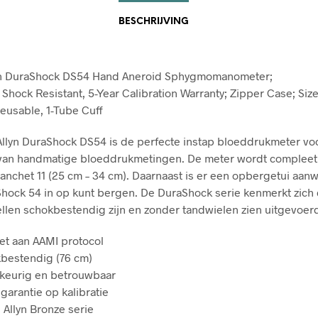
BESCHRIJVING
yn DuraShock DS54 Hand Aneroid Sphygmomanometer;
Shock Resistant, 5-Year Calibration Warranty; Zipper Case; Size-
Reusable, 1-Tube Cuff
llyn DuraShock DS54 is de perfecte instap bloeddrukmeter vo
 van handmatige bloeddrukmetingen. De meter wordt compleet
manchet 11 (25 cm – 34 cm). Daarnaast is er een opbergetui aan
hock 54 in op kunt bergen. De DuraShock serie kenmerkt zich
len schokbestendig zijn en zonder tandwielen zien uitgevoer
et aan AAMI protocol
bestendig (76 cm)
eurig en betrouwbaar
 garantie op kalibratie
 Allyn Bronze serie