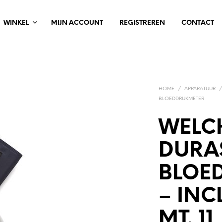
WINKEL
MIJN ACCOUNT
REGISTREREN
CONTACT
HOME
/
APPARATUUR
BLOEDDRUKMETER
WELC
DURA
BLOE
– INC
MT. 11