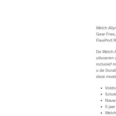
Welch All
Gear Free, 
FlexiPort 
De Welch A
uitvoeren
inclusief 
u de DuraS
deze model
Voldo
Schok
Nauwk
5 jaar
Welch