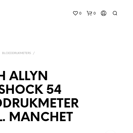
0
0
/
BLOEDDRUKMETERS
/
H ALLYN
G
SHOCK 54
E
E
DDRUKMETER
N
P
R
L. MANCHET
O
D
U