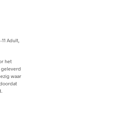
11 Adult,
or het
 geleverd
wezig waar
 doordat
d.