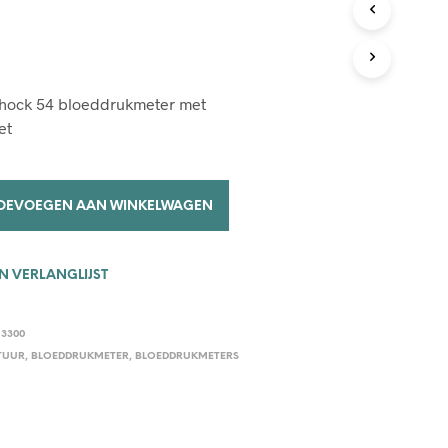
C
T
E
N
I
shock 54 bloeddrukmeter met
N
D
et
E
W
I
N
OEVOEGEN AAN WINKELWAGEN
K
E
L
W
 VERLANGLIJST
A
G
E
13300
N
TUUR
,
BLOEDDRUKMETER
,
BLOEDDRUKMETERS
.