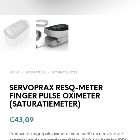
HOME
/
APPARATUUR
/
SATURATIEMETER
SERVOPRAX RESQ-METER
FINGER PULSE OXIMETER
(SATURATIEMETER)
€
43,09
Compacte vingerpuls-oximeter voor snelle en eenvoudige