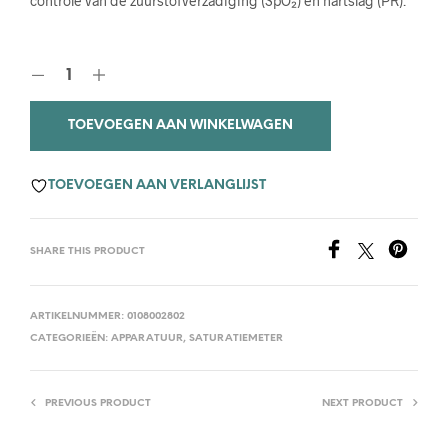
controle van de zuurstofverzadiging (SpO₂) en hartslag (PR).
TOEVOEGEN AAN WINKELWAGEN
TOEVOEGEN AAN VERLANGLIJST
SHARE THIS PRODUCT
ARTIKELNUMMER:
0108002802
CATEGORIEËN:
APPARATUUR
,
SATURATIEMETER
PREVIOUS PRODUCT
NEXT PRODUCT