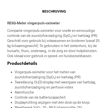
BESCHRIJVING
RESQ-Meter vingerpuls-oximeter
Compacte vingerpuls-oximeter voor snelle en eenvoudige
controle van de zuurstofverzadiging (SpO₂) en hartslag (PR).
Geschikt voor gebruik bij volwassenen en kinderen (vanaf 25
kg lichaamsgewicht). Te gebruiken in het ziekenhuis, bij de
huisarts, thuis, onderweg, in de zorg en door hulpdiensten.
Ook ideaal voor gebruik in spoed- en huisbezoektassen.
Productdetails
Vingerpuls-oximeter voor het meten van
zuurstofverzadiging (SpO₂) en hartslag (PR)
Tweekleurig OLED-display met weergave van hartslag,
zuurstofverzadiging en perfusie-index
Alarmfunctie
Controle van de batterijcapaciteit
Displayrichting wijzigen met één druk op de knop
Meetbereik SpO₂: 35 – 99 % (stapgrootte: 1%)