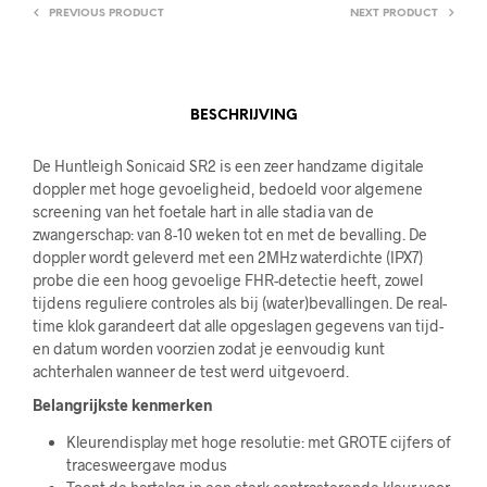
PREVIOUS PRODUCT
NEXT PRODUCT
BESCHRIJVING
De Huntleigh Sonicaid SR2 is een zeer handzame digitale
doppler met hoge gevoeligheid, bedoeld voor algemene
screening van het foetale hart in alle stadia van de
zwangerschap: van 8-10 weken tot en met de bevalling. De
doppler wordt geleverd met een 2MHz waterdichte (IPX7)
probe die een hoog gevoelige FHR-detectie heeft, zowel
tijdens reguliere controles als bij (water)bevallingen. De r
eal-
time klok g
arandeert dat alle opgeslagen gegevens van
tijd-
en datum worden voorzien zodat je eenvoudig kunt
achterhalen
wanneer de test werd uitgevoerd.
Belangrijkste kenmerken
Kleurendisplay met hoge resolutie: met
GROTE cijfers of
tracesweergave modus