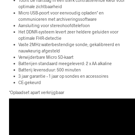
Toont de hartslag in een sterk
contrasterende kleur voor
optimale zichtbaarheid
Micro USB-poort voor eenvoudig
opladen* en
communiceren met
archiveringssoftware
Aansluiting voor stereo
hoofdtelefoon
Het DDNR-systeem
levert zeer heldere
geluiden voor
optimale FHR-
detectie
Vaste 2MHz waterbestendige sonde; gekalibreerd en
nauwkeurig afgesteld
Verwijderbare Micro SD-kaart
Batterijen standaard meegeleverd: 2 x AA alkaline
Batterij levensduur: 500 minuten
3 jaar garantie – 1 jaar op sondes en accessoires
CE-gekeurd
*Oplaadset apart verkrijgbaar