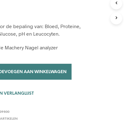
C
T
E
N
oor de bepaling van: Bloed, Proteine,
I
N
 Glucose, pH en Leucocyten.
D
E
de Machery Nagel analyzer
W
I
N
K
OEVOEGEN AAN WINKELWAGEN
E
L
W
A
 VERLANGLIJST
G
E
N
09800
.
 ARTIKELEN