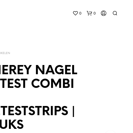
0
0
IKELEN
EREY NAGEL
TEST COMBI
G
E
E
N
P
TESTSTRIPS |
R
O
TUKS
D
U