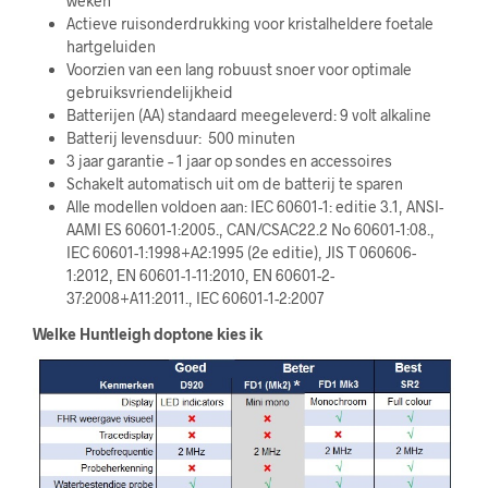
weken
Actieve ruisonderdrukking voor kristalheldere foetale
hartgeluiden
Voorzien van een lang robuust snoer voor optimale
gebruiksvriendelijkheid
Batterijen (AA) standaard meegeleverd: 9 volt alkaline
Batterij levensduur: 500 minuten
3 jaar garantie – 1 jaar op sondes en accessoires
Schakelt automatisch uit om de batterij te sparen
Alle modellen voldoen aan: IEC 60601-1: editie 3.1, ANSI-
AAMI ES 60601-1:2005., CAN/CSAC22.2 No 60601-1:08.,
IEC 60601-1:1998+A2:1995 (2e editie), JIS T 060606-
1:2012, EN 60601-1-11:2010, EN 60601-2-
37:2008+A11:2011., IEC 60601-1-2:2007
Welke Huntleigh doptone kies ik