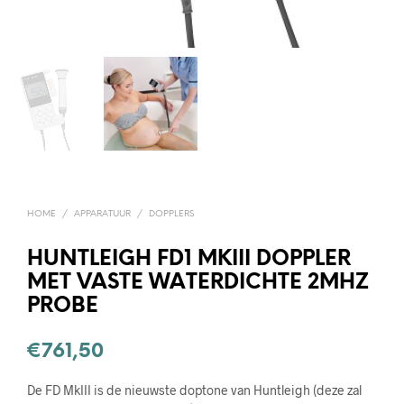
HOME
/
APPARATUUR
/
DOPPLERS
HUNTLEIGH FD1 MKIII DOPPLER
MET VASTE WATERDICHTE 2MHZ
PROBE
€
761,50
De FD MkIII is de nieuwste doptone van Huntleigh (deze zal