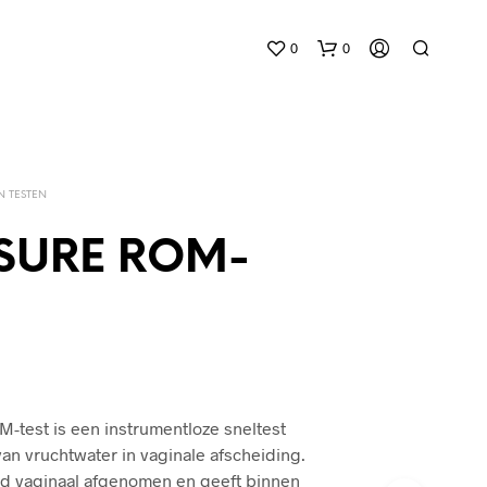
0
0
 TESTEN
SURE ROM-
G
E
E
N
P
R
-test is een instrumentloze sneltest
O
van vruchtwater in vaginale afscheiding.
D
U
nd vaginaal afgenomen en geeft binnen