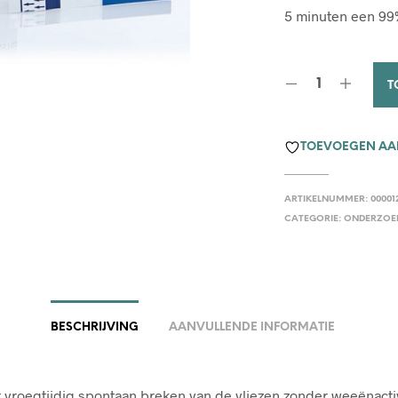
5 minuten een 99
T
TOEVOEGEN AAN
ARTIKELNUMMER:
00001
CATEGORIE:
ONDERZOEK
BESCHRIJVING
AANVULLENDE INFORMATIE
 vroegtijdig spontaan breken van de vliezen zonder weeënactivi