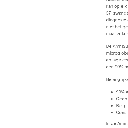
kan op el
e
37
zwanger
diagnose: 
niet het ge
maar zeker
De AmniSur
microglobu
en lage co
een 99% ac
Belangrij
99% a
Geen 
Bespa
Consi
In de Amn