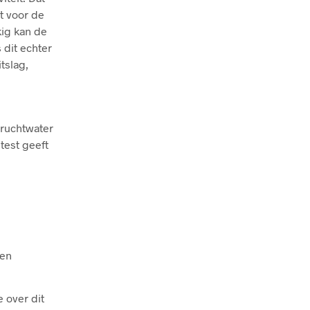
t voor de
kig kan de
 dit echter
itslag,
vruchtwater
test geeft
den
e over dit