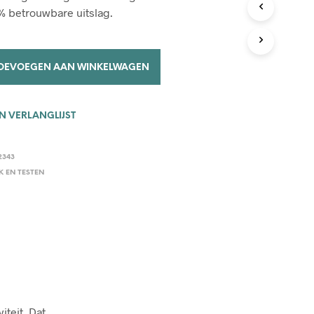
C
% betrouwbare uitslag.
T
E
N
I
OEVOEGEN AAN WINKELWAGEN
N
D
E
W
 VERLANGLIJST
I
N
K
2343
E
 EN TESTEN
L
W
A
G
E
N
.
teit. Dat