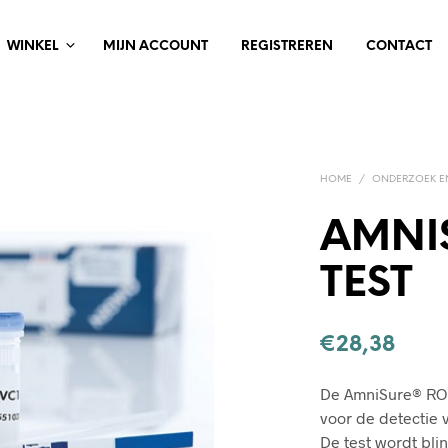
WINKEL
MIJN ACCOUNT
REGISTREREN
CONTACT
HOME
/
ONDERZOEK EN
AMNI
TEST
€
28,38
De AmniSure® ROM
voor de
detectie 
De test wordt bli