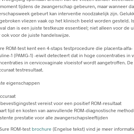
k moment tijdens de zwangerschap gebeuren, maar wanneer da
schapsweek gebeurt kan interventie noodzakelijk zijn. Geluk
gebroken vliezen vaak op het klinisch beeld worden gesteld. Is
val dan is een juiste testkeuze essentieel; niet alleen voor de u
 ook voor de juiste handelswijze.
e ROM-test kent een 4-staps testprocedure die placenta-alfa-
line-1 (PAMG-1) -eiwit detecteert dat in hoge concentraties in 
ncentraties in cervicovaginale vloeistof wordt aangetroffen. De 
curaat testresultaat.
kste eigenschappen
ccuraat
bevestigingstest vereist voor een positief ROM-resultaat
art tijd en kosten van aanvullende ROM-diagnostische metho
stente prestatie voor alle zwangerschapsleeftijden
iSure ROM-test
brochure
(Engelse tekst) vind je meer informati