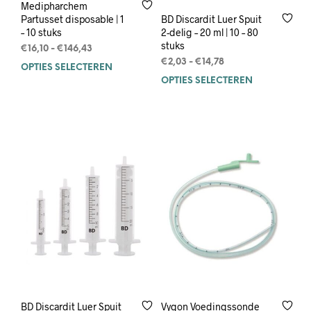
Medipharchem
BD Discardit Luer Spuit
Partusset disposable | 1
2-delig – 20 ml | 10 – 80
– 10 stuks
stuks
Prijsklasse:
€
16,10
-
€
146,43
Prijsklasse:
€16,10
€
2,03
-
€
14,78
OPTIES SELECTEREN
Dit
€2,03
tot
OPTIES SELECTEREN
Dit
product
tot
€146,43
prod
heeft
€14,78
heef
meerdere
mee
variaties.
varia
Deze
Deze
optie
opti
kan
kan
gekozen
geko
worden
wor
op
op
de
de
productpagina
prod
BD Discardit Luer Spuit
Vygon Voedingssonde