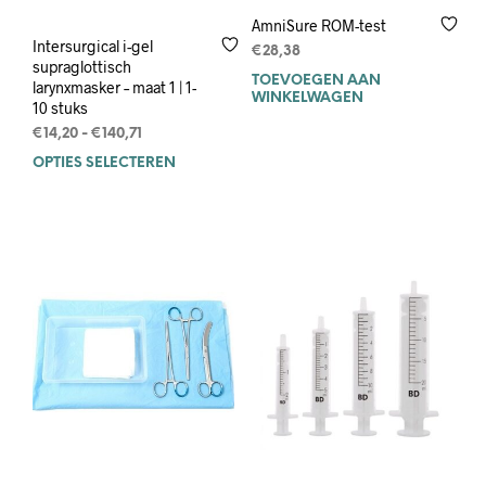
AmniSure ROM-test
Intersurgical i-gel
€
28,38
supraglottisch
TOEVOEGEN AAN
larynxmasker – maat 1 | 1-
WINKELWAGEN
10 stuks
Prijsklasse:
€
14,20
-
€
140,71
€14,20
OPTIES SELECTEREN
Dit
tot
product
€140,71
heeft
meerdere
variaties.
Deze
optie
kan
gekozen
worden
op
de
productpagina