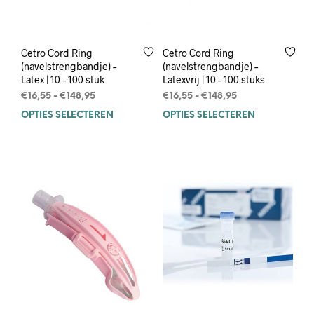
Cetro Cord Ring
Cetro Cord Ring
(navelstrengbandje) –
(navelstrengbandje) –
Latex | 10 – 100 stuk
Latexvrij | 10 – 100 stuks
Prijsklasse:
Prijsklasse:
€
16,55
-
€
148,95
€
16,55
-
€
148,95
€16,55
€16,55
OPTIES SELECTEREN
Dit
OPTIES SELECTEREN
Dit
tot
tot
product
prod
€148,95
€148,95
heeft
heef
meerdere
mee
variaties.
varia
Deze
Deze
optie
opti
kan
kan
gekozen
geko
worden
wor
op
op
de
de
productpagina
prod