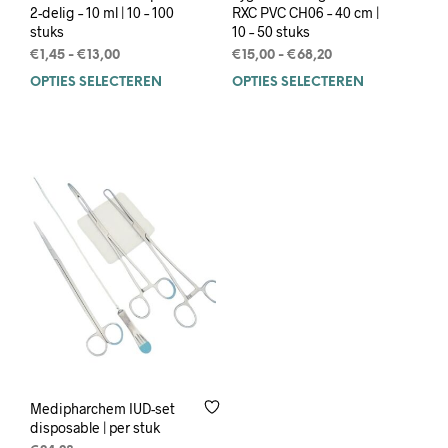
2-delig – 10 ml | 10 – 100
RXC PVC CH06 – 40 cm |
stuks
10 – 50 stuks
Prijsklasse:
Prijsklasse:
€
1,45
-
€
13,00
€
15,00
-
€
68,20
€1,45
€15,00
OPTIES SELECTEREN
Dit
OPTIES SELECTEREN
Dit
tot
tot
product
prod
€13,00
€68,20
heeft
heef
meerdere
mee
variaties.
varia
Deze
Deze
optie
opti
kan
kan
gekozen
geko
worden
wor
op
op
de
de
productpagina
prod
Medipharchem IUD-set
disposable | per stuk