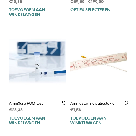
Prijsklasse:
€
10,85
€
59,50
-
€
199,00
€59,50
TOEVOEGEN AAN
OPTIES SELECTEREN
Dit
tot
WINKELWAGEN
prod
€199,00
heef
mee
varia
Deze
opti
kan
geko
wor
op
de
prod
AmniSure ROM-test
Amnicator indicatiestokje
€
28,38
€
1,58
TOEVOEGEN AAN
TOEVOEGEN AAN
WINKELWAGEN
WINKELWAGEN