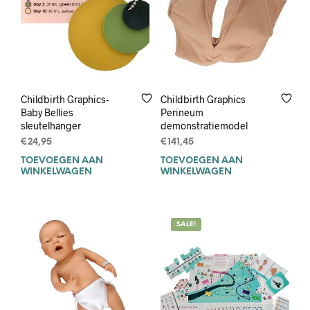
worden
op
de
productpagina
Childbirth Graphics-
Childbirth Graphics
Baby Bellies
Perineum
sleutelhanger
demonstratiemodel
€
24,95
€
141,45
TOEVOEGEN AAN
TOEVOEGEN AAN
WINKELWAGEN
WINKELWAGEN
SALE!