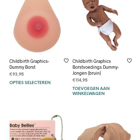
Childbirth Graphics-
Childbirth Graphics
Dummy Borst
Borstvoedings Dummy-
Jongen (bruin)
€
93,95
€
114,95
OPTIES SELECTEREN
Dit
TOEVOEGEN AAN
product
WINKELWAGEN
heeft
meerdere
variaties.
Deze
optie
kan
gekozen