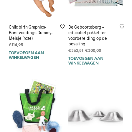
Childbirth Graphics-
De Geboorteberg –
Borstvoedings Dummy-
educatief pakket ter
Meisje (roze)
voorbereiding op de
bevalling
€
114,95
Oorspronkelijke
Huidige
€
362,81
€
300,00
TOEVOEGEN AAN
prijs
prijs
WINKELWAGEN
TOEVOEGEN AAN
was:
is:
WINKELWAGEN
€362,81.
€300,00.