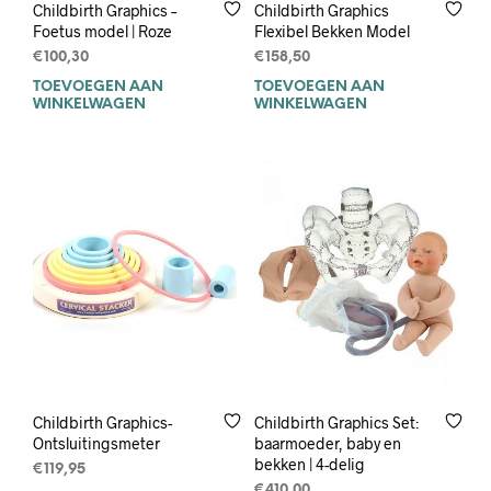
Childbirth Graphics –
Childbirth Graphics
Foetus model | Roze
Flexibel Bekken Model
€
100,30
€
158,50
TOEVOEGEN AAN
TOEVOEGEN AAN
WINKELWAGEN
WINKELWAGEN
Childbirth Graphics-
Childbirth Graphics Set:
Ontsluitingsmeter
baarmoeder, baby en
bekken | 4-delig
€
119,95
€
410,00