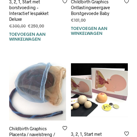
3, 2, 1, Start met
Childbirth Graphics
borstvoeding –
Ontlastingweergave
Interactief lespakket
Borstgevoede Baby
Deluxe
€
101,00
Oorspronkelijke
Huidige
€
300,00
€
250,00
TOEVOEGEN AAN
prijs
prijs
WINKELWAGEN
TOEVOEGEN AAN
was:
is:
WINKELWAGEN
€300,00.
€250,00.
Childbirth Graphics
3, 2, 1, Start met
Placenta / navelstreng /