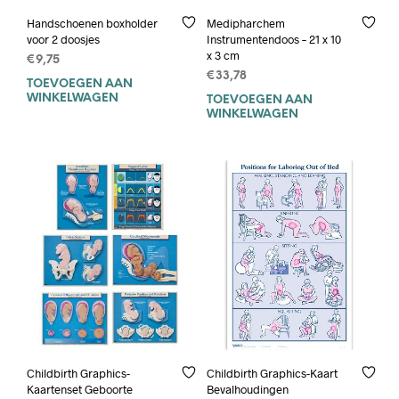
Handschoenen boxholder
Medipharchem
voor 2 doosjes
Instrumentendoos – 21 x 10
x 3 cm
€
9,75
€
33,78
TOEVOEGEN AAN
WINKELWAGEN
TOEVOEGEN AAN
WINKELWAGEN
Childbirth Graphics-
Childbirth Graphics-Kaart
Kaartenset Geboorte
Bevalhoudingen