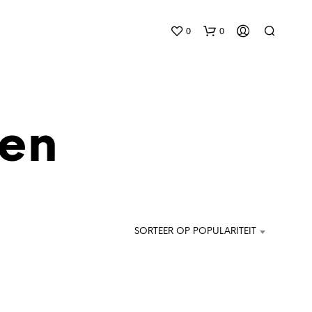
0
0
len
G
E
E
SORTEER OP POPULARITEIT
N
P
R
O
D
U