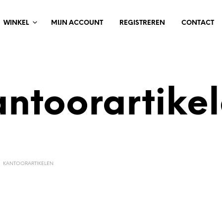
WINKEL
MIJN ACCOUNT
REGISTREREN
CONTACT
ntoorartike
KANTOORARTIKELEN