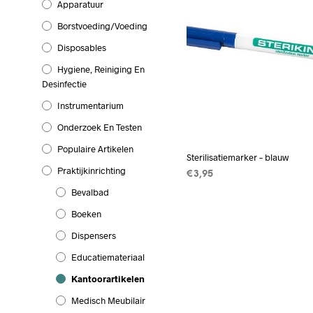
Apparatuur
Borstvoeding/Voeding
Disposables
Hygiene, Reiniging En
Desinfectie
Instrumentarium
Onderzoek En Testen
Populaire Artikelen
Sterilisatiemarker – blauw
Praktijkinrichting
€
3,95
Bevalbad
TOEVOEGEN AAN WINKEL
Boeken
Dispensers
Educatiemateriaal
Kantoorartikelen
Medisch Meubilair