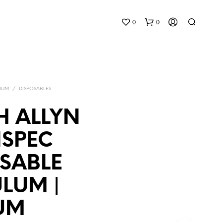
0
0
IUM
/
DISPOSABLES
H ALLYN
NSPEC
G
E
SABLE
E
N
P
LUM |
R
O
UM
D
U