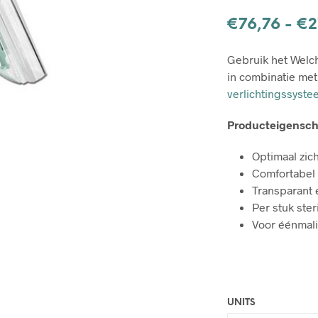
€
76,76
-
€
2
Gebruik het Welc
in combinatie me
verlichtingssyst
Producteigensc
Optimaal zic
Comfortabel 
Transparant e
Per stuk ster
Voor éénmal
UNITS