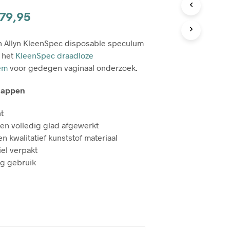
C
T
Prijsklasse:
79,95
E
€76,76
N
h Allyn KleenSpec disposable speculum
I
tot
N
t het
KleenSpec draadloze
D
€279,95
eem
voor gedegen vaginaal onderzoek.
E
W
happen
I
N
K
ht
E
en volledig glad afgewerkt
L
n kwalitatief kunststof materiaal
W
iel verpakt
A
G
ig gebruik
E
N
.