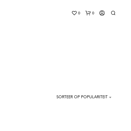
0
0
G
E
E
SORTEER OP POPULARITEIT
N
P
R
O
D
U