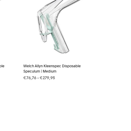
ble
Welch Allyn Kleenspec Disposable
Speculum | Medium
Prijsklasse:
€
76,76
-
€
279,95
€76,76
OPTIES SELECTEREN
Dit
tot
t
product
€279,95
heeft
ere
meerdere
es.
variaties.
Deze
optie