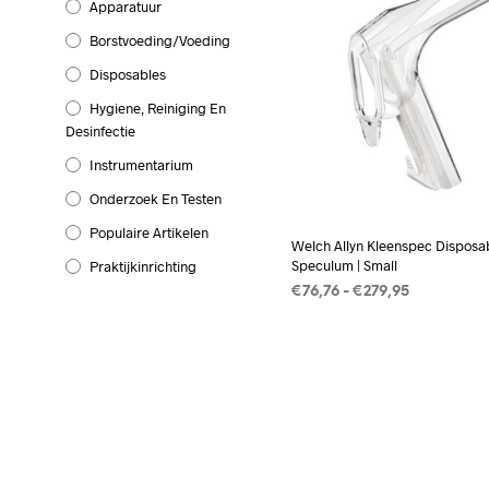
Apparatuur
Borstvoeding/Voeding
Disposables
Hygiene, Reiniging En
Desinfectie
Instrumentarium
Onderzoek En Testen
Populaire Artikelen
Welch Allyn Kleenspec Disposa
Speculum | Small
Praktijkinrichting
Prijsklasse:
€
76,76
-
€
279,95
€76,76
OPTIES SELECTEREN
Dit
tot
produc
€279,95
heeft
meerd
variati
Deze
optie