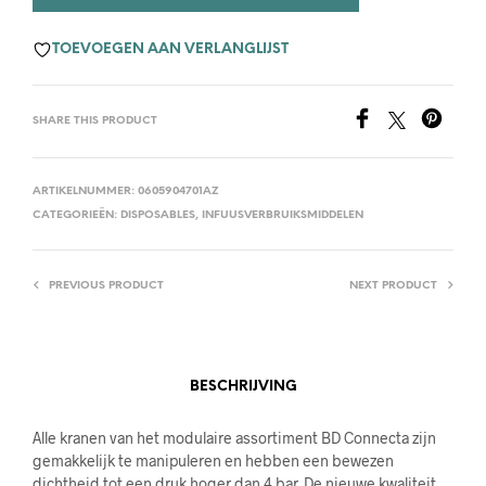
TOEVOEGEN AAN VERLANGLIJST
SHARE THIS PRODUCT
ARTIKELNUMMER:
0605904701AZ
CATEGORIEËN:
DISPOSABLES
,
INFUUSVERBRUIKSMIDDELEN
PREVIOUS PRODUCT
NEXT PRODUCT
BESCHRIJVING
Alle kranen van het modulaire assortiment BD Connecta zijn
gemakkelijk te manipuleren en hebben een bewezen
dichtheid tot een druk hoger dan 4 bar. De nieuwe kwaliteit