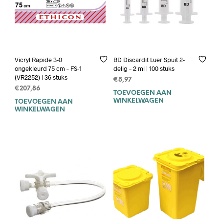
Vicryl Rapide 3-0
BD Discardit Luer Spuit 2-
ongekleurd 75 cm – FS-1
delig – 2 ml | 100 stuks
(VR2252) | 36 stuks
€
5,97
€
207,86
TOEVOEGEN AAN
WINKELWAGEN
TOEVOEGEN AAN
WINKELWAGEN