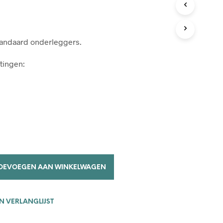
C
T
E
N
tandaard onderleggers.
I
N
D
tingen:
E
W
I
N
K
E
L
W
A
G
E
OEVOEGEN AAN WINKELWAGEN
N
.
 VERLANGLIJST