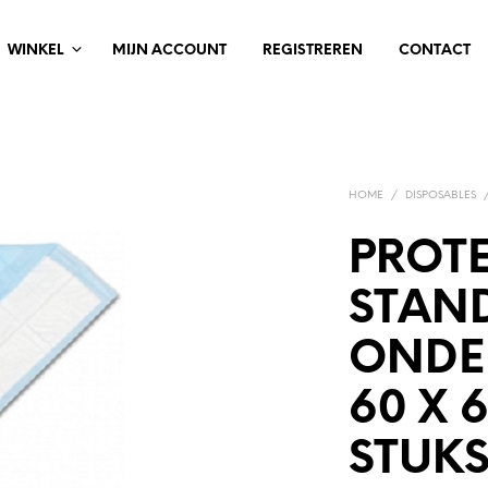
WINKEL
MIJN ACCOUNT
REGISTREREN
CONTACT
HOME
/
DISPOSABLES
PROTE
STAN
ONDE
60 X 
STUK