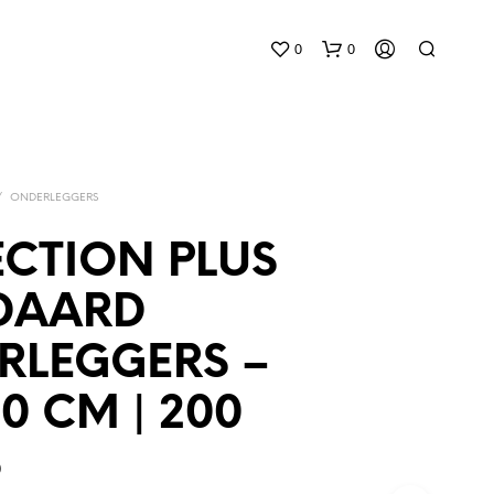
0
0
/
ONDERLEGGERS
CTION PLUS
DAARD
G
E
RLEGGERS –
E
N
P
60 CM | 200
R
O
S
D
U