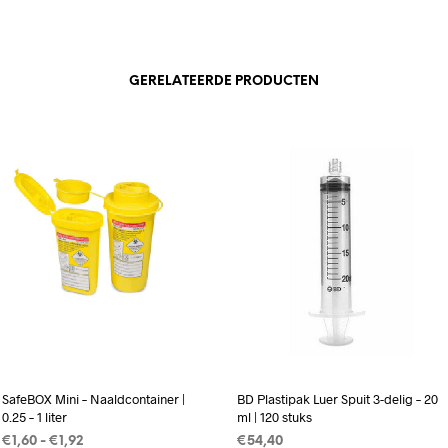
GERELATEERDE PRODUCTEN
SafeBOX Mini – Naaldcontainer |
BD Plastipak Luer Spuit 3-delig – 20
0.25 – 1 liter
ml | 120 stuks
Prijsklasse:
€
1,60
-
€
1,92
€
54,40