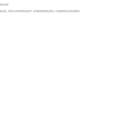
01645
BLES
,
KRAAMPAKKET ONDERDELEN
,
ONDERLEGGERS