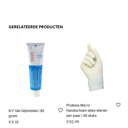
GERELATEERDE PRODUCTEN
Protexis Micro
Handschoen latex-steriel-
K-Y Gel Glijmiddel | 82
per paar | 50 stuks
gram
€
52,95
€
9,18