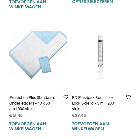
OPTIES SELECTEREN
Dit
TOEVOEGEN AAN
WINKELWAGEN
prod
heef
mee
varia
Deze
opti
kan
geko
wor
op
de
prod
BD Plastipak Spuit Luer-
Protection Plus Standaard
Lock 3-delig – 3 ml | 200
Onderleggers – 40 x 60
stuks
cm | 300 stuks
€
29,48
€
61,45
TOEVOEGEN AAN
TOEVOEGEN AAN
WINKELWAGEN
WINKELWAGEN