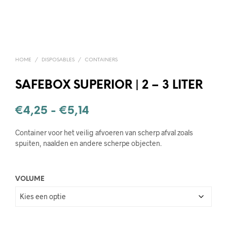
HOME
/
DISPOSABLES
/
CONTAINERS
SAFEBOX SUPERIOR | 2 – 3 LITER
Prijsklasse:
€
4,25
-
€
5,14
€4,25
Container voor het veilig afvoeren van scherp afval zoals
tot
spuiten, naalden en andere scherpe objecten.
€5,14
VOLUME