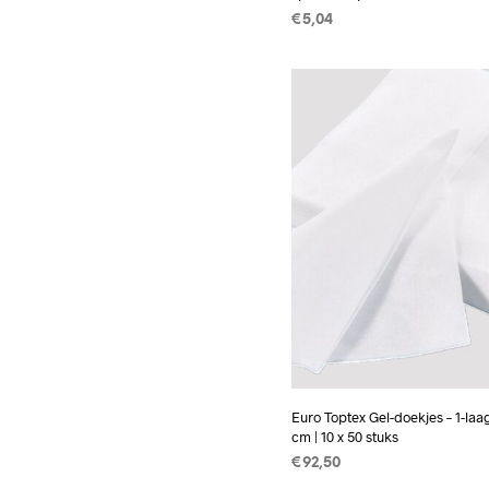
€
5,04
TOEVOEGEN AAN WINKEL
Euro Toptex Gel-doekjes – 1-laa
cm | 10 x 50 stuks
€
92,50