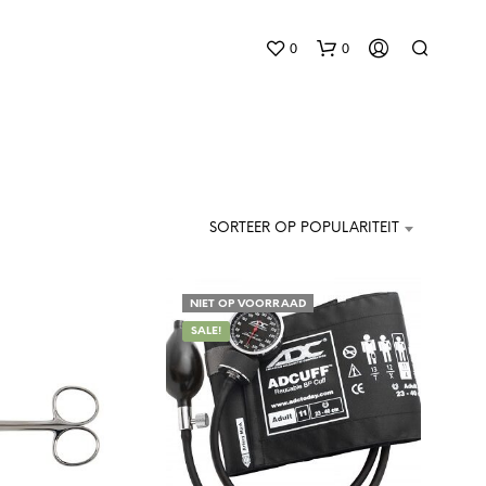
0
0
SORTEER OP POPULARITEIT
NIET OP VOORRAAD
G
E
SALE!
E
N
P
R
O
D
U