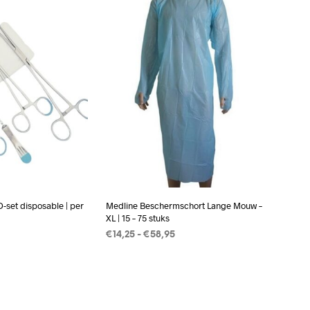
set disposable | per
Medline Beschermschort Lange Mouw –
XL | 15 – 75 stuks
Prijsklasse:
€
14,25
-
€
58,95
€14,25
AN WINKELWAGEN
OPTIES SELECTEREN
Dit
tot
product
€58,95
heeft
meerdere