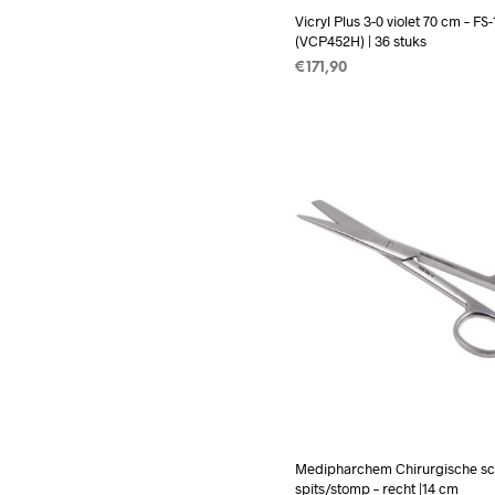
Vicryl Plus 3-0 violet 70 cm – FS
(VCP452H) | 36 stuks
€
171,90
TOEVOEGEN AAN WINKEL
Medipharchem Chirurgische s
spits/stomp – recht |14 cm