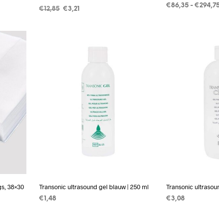
€
86,35
-
€
294,7
Oorspronkelijke
Huidige
€
12,85
€
3,21
prijs
prijs
OPTIES SELECT
WAGEN
TOEVOEGEN AAN WINKELWAGEN
was:
is:
€12,85.
€3,21.
gs, 38×30
Transonic ultrasound gel blauw | 250 ml
Transonic ultrasound
€
1,48
€
3,08
TOEVOEGEN AAN WINKELWAGEN
TOEVOEGEN A