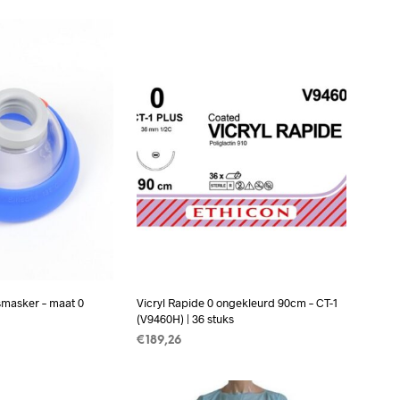
asker – maat 0
Vicryl Rapide 0 ongekleurd 90cm – CT-1
(V9460H) | 36 stuks
€
189,26
AN WINKELWAGEN
TOEVOEGEN AAN WINKELWAGEN