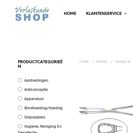
HOME
KLANTENSERVICE
PRODUCTCATEGORIEË
HOME
/
WINKEL
/
PAGINA 18
N
Aanbiedingen
Anticonceptie
Apparatuur
Borstvoeding/Voeding
Disposables
Hygiene, Reiniging En
Desinfectie