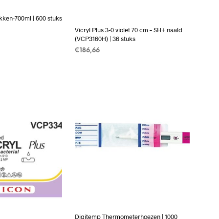
kken-700ml | 600 stuks
Vicryl Plus 3-0 violet 70 cm – SH+ naald
(VCP3160H) | 36 stuks
AN WINKELWAGEN
€
186,66
TOEVOEGEN AAN WINKELWAGEN
Digitemp Thermometerhoezen | 1000