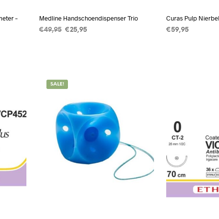
eter –
Medline Handschoendispenser Trio
Curas Pulp Nierbe
Oorspronkelijke
Huidige
€
49,95
€
25,95
€
59,95
prijs
prijs
TOEVOEGEN AAN WINKELWAGEN
TOEVOEGEN A
was:
is:
WAGEN
€49,95.
€25,95.
SALE!