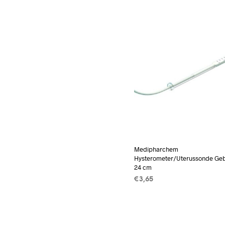
Medipharchem
Hysterometer/Uterussonde Geb
24 cm
€
3,65
TOEVOEGEN AAN WINKEL