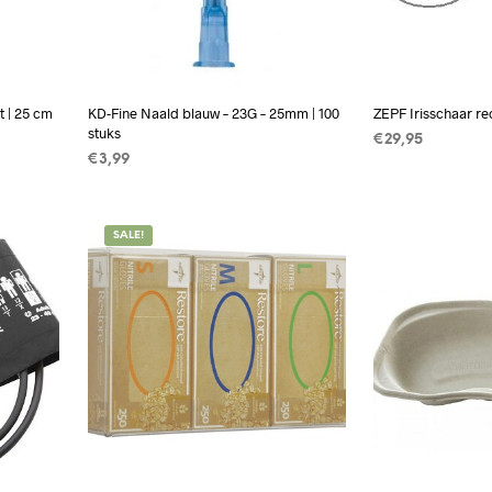
t | 25 cm
KD-Fine Naald blauw – 23G – 25mm | 100
ZEPF Irisschaar rec
stuks
€
29,95
€
3,99
WAGEN
TOEVOEGEN A
TOEVOEGEN AAN WINKELWAGEN
SALE!