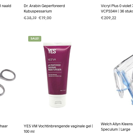
-1 naald
Dr. Arabin Geperforeerd
Vicryl Plus 0 violet
Kubuspessarium
VCP334H | 36 stuk
Oorspronkelijke
Huidige
€
38,19
€
19,00
€
209,22
prijs
prijs
WAGEN
OPTIES SELECTEREN
Dit
TOEVOEGEN A
was:
is:
product
€38,19.
€19,00.
SALE!
heeft
meerdere
variaties.
Deze
optie
kan
gekozen
worden
op
de
productpagina
Welch Allyn Kleen
chaar
YES VM Vochtinbrengende vaginale gel |
Speculum | Large
100 ml