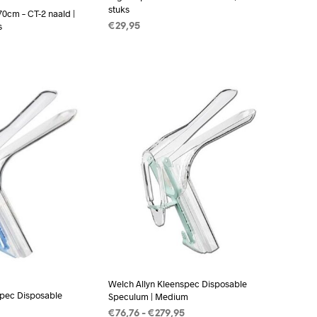
stuks
 70cm – CT-2 naald |
s
€
29,95
TOEVOEGEN AAN WINKELWAGEN
AN WINKELWAGEN
Welch Allyn Kleenspec Disposable
spec Disposable
Speculum | Medium
Prijsklasse:
€
76,76
-
€
279,95