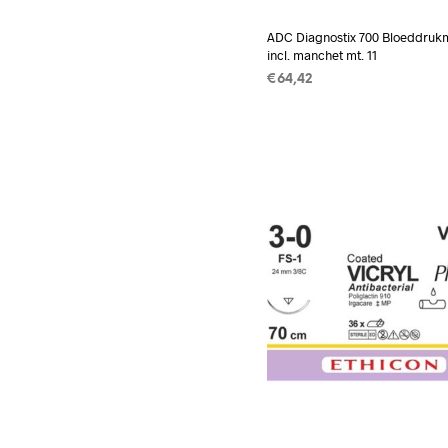
ADC Diagnostix 700 Bloeddrukm
incl. manchet mt. 11
€
64,42
TOEVOEGEN AAN WINKEL