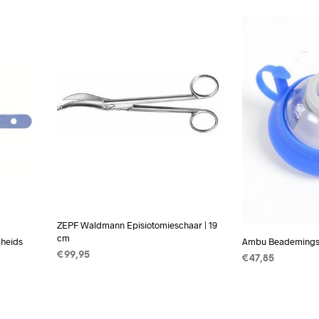
WAGEN
ZEPF Waldmann Episiotomieschaar | 19
cm
gheids
Ambu Beademingsm
€
99,95
€
47,85
TOEVOEGEN AAN WINKELWAGEN
TOEVOEGEN A
WAGEN