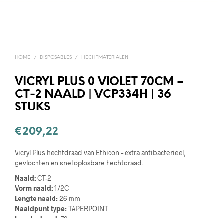
HOME
/
DISPOSABLES
/
HECHTMATERIALEN
VICRYL PLUS 0 VIOLET 70CM –
CT-2 NAALD | VCP334H | 36
STUKS
€
209,22
Vicryl Plus hechtdraad van Ethicon – extra antibacterieel,
gevlochten en snel oplosbare hechtdraad.
Naald:
CT-2
Vorm naald:
1/2C
Lengte naald:
26 mm
Naaldpunt type:
TAPERPOINT