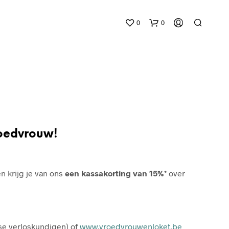
0
0
vroedvrouw!
G
E
E
n krijg je van ons
een kassakorting van 15%*
over
N
P
R
O
D
U
e verloskundigen) of
www.vroedvrouwenloket.be