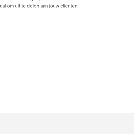
C
al om uit te delen aan jouw cliënten.
T
E
N
I
N
D
E
W
I
N
K
E
L
W
A
G
E
N
.