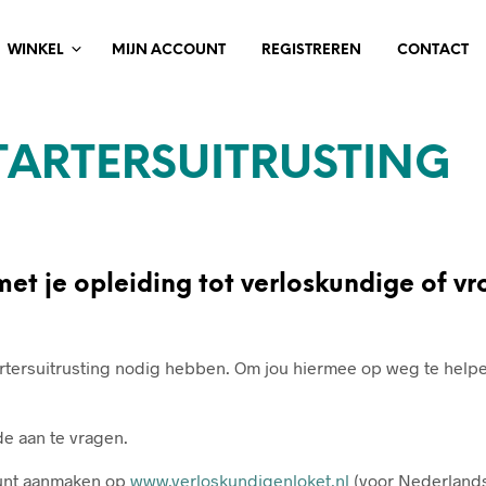
WINKEL
MIJN ACCOUNT
REGISTREREN
CONTACT
TARTERSUITRUSTING
 met je opleiding tot verloskundige of 
tartersuitrusting nodig hebben. Om jou hiermee op weg te helpe
e aan te vragen.
count aanmaken op
www.verloskundigenloket.nl
(voor Nederlands