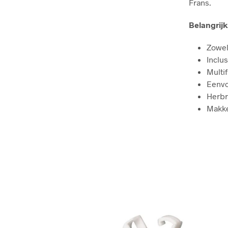
Frans.
Belangrij
Zowel
Inclu
Multi
Eenvo
Herbr
Makke