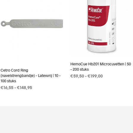
HemoCue Hb201 Microcuvetten | 50
– 200 stuks
Cetro Cord Ring
(navelstrengbandje) – Latexvrij | 10 –
Prijsklasse:
€
59,50
-
€
199,00
100 stuks
€59,50
OPTIES SELECTEREN
Dit
tot
Prijsklasse:
€
16,55
-
€
148,95
product
€199,00
€16,55
OPTIES SELECTEREN
Dit
heeft
tot
product
€148,95
meerdere
heeft
variaties.
meerdere
Deze
variaties.
optie
Deze