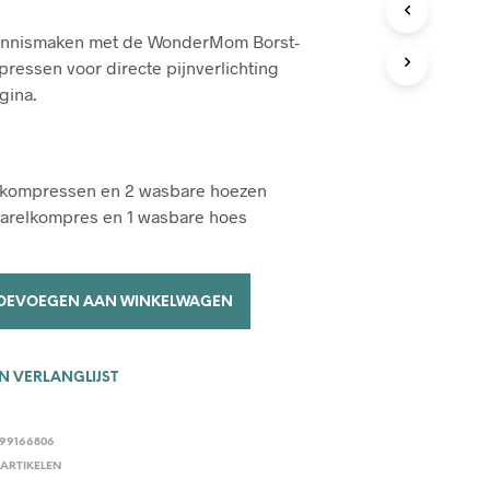
C
T
 kennismaken met de WonderMom Borst-
E
ressen voor directe pijnverlichting
N
gina.
I
N
D
E
W
elkompressen en 2 wasbare hoezen
I
parelkompres en 1 wasbare hoes
N
K
E
L
W
OEVOEGEN AAN WINKELWAGEN
A
G
E
 VERLANGLIJST
N
.
299166806
 ARTIKELEN