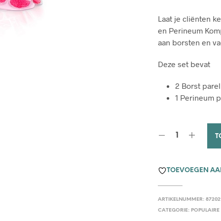
Laat je cliënten
en Perineum Komp
aan borsten en va
Deze set bevat
2 Borst par
1 Perineum 
T
TOEVOEGEN AAN
ARTIKELNUMMER:
8720
CATEGORIE:
POPULAIRE