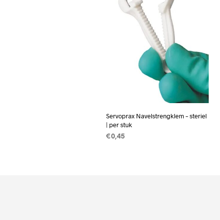
Servoprax Navelstrengklem – steriel
| per stuk
€
0,45
TOEVOEGEN AAN
WINKELWAGEN