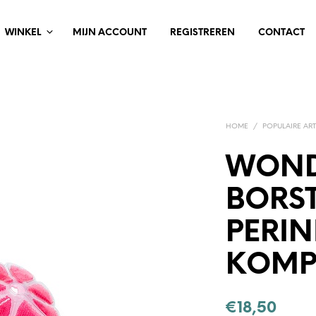
WINKEL
MIJN ACCOUNT
REGISTREREN
CONTACT
HOME
/
POPULAIRE ART
WON
BORST
PERI
KOMP
€
18,50