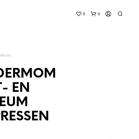
0
0
IKELEN
DERMOM
- EN
G
E
NEUM
E
N
P
RESSEN
R
O
D
U