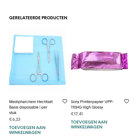
GERELATEERDE PRODUCTEN
Medipharchem Hechtset
Sony Printerpapier UPP-
Basis disposable | per
110HG High Glossy
stuk
€
17,41
€
6,23
TOEVOEGEN AAN
WINKELWAGEN
TOEVOEGEN AAN
WINKELWAGEN