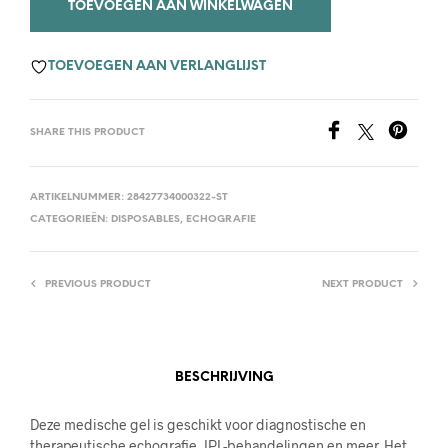
TOEVOEGEN AAN WINKELWAGEN
TOEVOEGEN AAN VERLANGLIJST
SHARE THIS PRODUCT
ARTIKELNUMMER:
28427734000322-ST
CATEGORIEËN:
DISPOSABLES
,
ECHOGRAFIE
PREVIOUS PRODUCT
NEXT PRODUCT
BESCHRIJVING
Deze medische gel is geschikt voor diagnostische en
therapeutische echografie, IPL-behandelingen en meer. Het