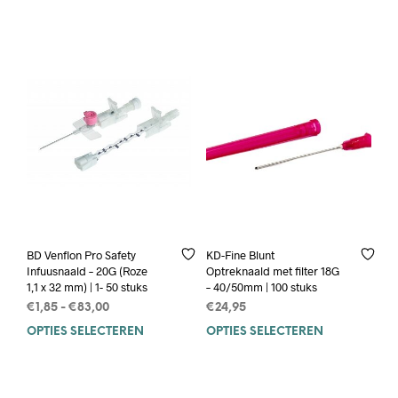
BD Venflon Pro Safety
KD-Fine Blunt
Infuusnaald – 20G (Roze
Optreknaald met filter 18G
1,1 x 32 mm) | 1- 50 stuks
– 40/50mm | 100 stuks
Prijsklasse:
€
1,85
-
€
83,00
€
24,95
€1,85
OPTIES SELECTEREN
Dit
OPTIES SELECTEREN
Dit
tot
product
prod
€83,00
heeft
heef
meerdere
mee