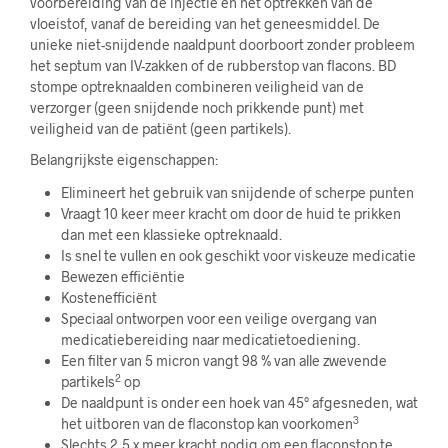
voorbereiding van de injectie en het optrekken van de
vloeistof, vanaf de bereiding van het geneesmiddel. De
unieke niet-snijdende naaldpunt doorboort zonder probleem
het septum van IV-zakken of de rubberstop van flacons. BD
stompe optreknaalden combineren veiligheid van de
verzorger (geen snijdende noch prikkende punt) met
veiligheid van de patiënt (geen partikels).
Belangrijkste eigenschappen:
Elimineert het gebruik van snijdende of scherpe punten
Vraagt 10 keer meer kracht om door de huid te prikken
dan met een klassieke optreknaald.
Is snel te vullen en ook geschikt voor viskeuze medicatie
Bewezen efficiëntie
Kostenefficiënt
Speciaal ontworpen voor een veilige overgang van
medicatiebereiding naar medicatietoediening.
Een filter van 5 micron vangt 98 % van alle zwevende
2
partikels
op
De naaldpunt is onder een hoek van 45° afgesneden, wat
3
het uitboren van de flaconstop kan voorkomen
Slechts 2,5 x meer kracht nodig om een flaconstop te