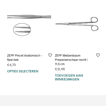
ZEPF Pincet Anatomisch –
ZEPF Metzenbaum
fijne bek
Prepareerschaar-recht |
11,5 cm
€
6,73
€
21,95
OPTIES SELECTEREN
Dit
TOEVOEGEN AAN
product
WINKELWAGEN
heeft
meerdere
variaties.
Deze
optie