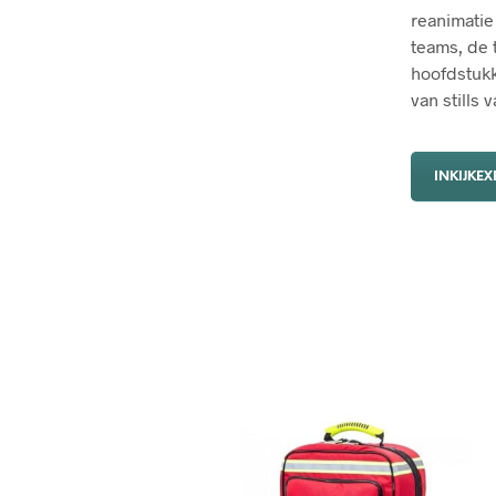
reanimatie
teams, de 
hoofdstukke
van stills 
INKIJKE