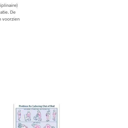
plinaire)
atie. De
n voorzien