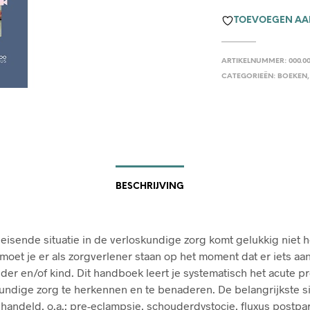
TOEVOEGEN AAN
ARTIKELNUMMER:
000.00
CATEGORIEËN:
BOEKEN
BESCHRIJVING
isende situatie in de verloskundige zorg komt gelukkig niet h
 moet je er als zorgverlener staan op het moment dat er iets a
der en/of kind. Dit handboek leert je systematisch het acute p
undige zorg te herkennen en te benaderen. De belangrijkste si
andeld, o.a.: pre-eclampsie, schouderdystocie, fluxus postpa