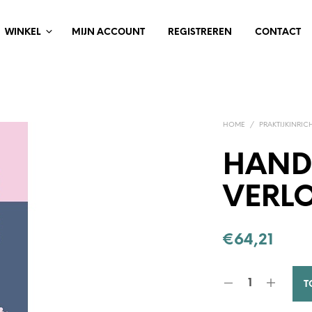
WINKEL
MIJN ACCOUNT
REGISTREREN
CONTACT
HOME
/
PRAKTIJKINRIC
HAND
VERL
€
64,21
T