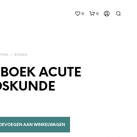
0
0
HTING
/
BOEKEN
BOEK ACUTE
OSKUNDE
G
E
E
N
P
R
O
OEVOEGEN AAN WINKELWAGEN
D
U