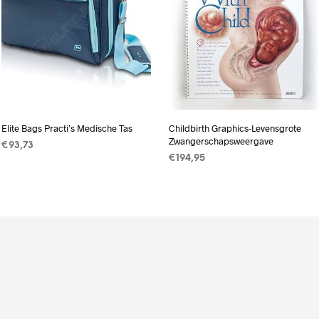
Elite Bags Practi’s Medische Tas
Childbirth Graphics-Levensgrote
Zwangerschapsweergave
€
93,73
€
194,95
TOEVOEGEN AAN
WINKELWAGEN
TOEVOEGEN AAN
WINKELWAGEN