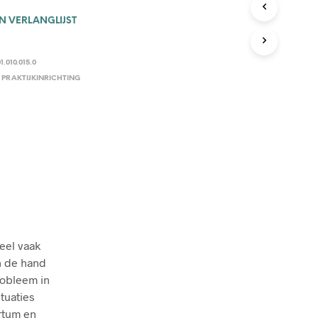
C
T
 VERLANGLIJST
E
N
I
1.010.015.0
N
,
PRAKTIJKINRICHTING
D
E
W
I
N
K
E
L
W
A
G
E
eel vaak
N
an de hand
.
robleem in
tuaties
rtum en