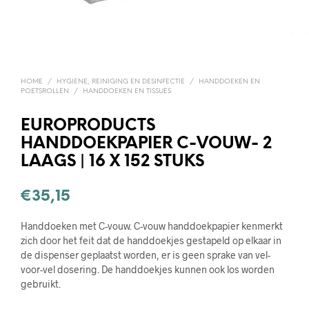
HOME
/
HYGIENE, REINIGING EN DESINFECTIE
/
HANDDOEKEN EN
POETSROLLEN
/
HANDDOEKEN EN TISSUES
EUROPRODUCTS
HANDDOEKPAPIER C-VOUW- 2
LAAGS | 16 X 152 STUKS
€
35,15
Handdoeken met C-vouw. C-vouw handdoekpapier kenmerkt
zich door het feit dat de handdoekjes gestapeld op elkaar in
de dispenser geplaatst worden, er is geen sprake van vel-
voor-vel dosering. De handdoekjes kunnen ook los worden
gebruikt.