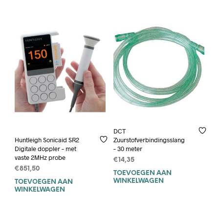
heeft
meerdere
variaties.
Deze
optie
kan
gekozen
worden
op
de
productpagina
DCT
Zuurstofverbindingsslang
Huntleigh Sonicaid SR2
– 30 meter
Digitale doppler – met
vaste 2MHz probe
€
14,35
€
851,50
TOEVOEGEN AAN
WINKELWAGEN
TOEVOEGEN AAN
WINKELWAGEN