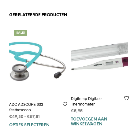
GERELATEERDE PRODUCTEN
SALE!
Digitemp Digitale
Thermometer
ADC ADSCOPE 603
Stethoscoop
€
5,95
Prijsklasse:
€
49,30
-
€
57,81
TOEVOEGEN AAN
€49,30
WINKELWAGEN
OPTIES SELECTEREN
Dit
tot
product
€57,81