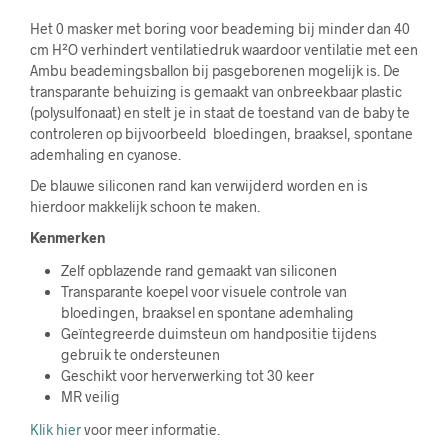
Het 0 masker met boring voor beademing bij minder dan 40
cm H²O verhindert ventilatiedruk waardoor ventilatie met een
Ambu beademingsballon bij pasgeborenen mogelijk is. De
transparante behuizing is gemaakt van onbreekbaar plastic
(polysulfonaat) en stelt je in staat de toestand van de baby te
controleren op bijvoorbeeld bloedingen, braaksel, spontane
ademhaling en cyanose.
De blauwe siliconen rand kan verwijderd worden en is
hierdoor makkelijk schoon te maken.
Kenmerken
Zelf opblazende rand gemaakt van siliconen
Transparante koepel voor visuele controle van
bloedingen, braaksel en spontane ademhaling
Geïntegreerde duimsteun om handpositie tijdens
gebruik te ondersteunen
Geschikt voor herverwerking tot 30 keer
MR veilig
Klik hier
voor meer informatie.