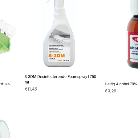
S-3DM Desinfecterende Foamspray | 750
ml
 stuks
Heltiq Alcohol 70% 
€
11,45
€
3,29
TOEVOEGEN AAN WINKELWAGEN
WAGEN
TOEVOEGEN A