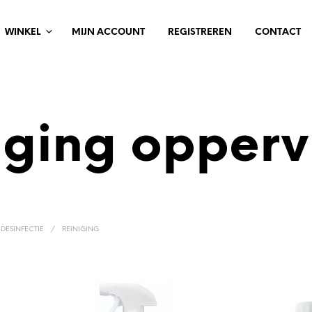
WINKEL
MIJN ACCOUNT
REGISTREREN
CONTACT
iging opperv
 DESINFECTIE
/
REINIGING