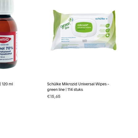
C
T
E
N
I
N
D
E
W
I
N
K
E
L
| 120 ml
Schülke Mikrozid Universal Wipes –
W
green line | 114 stuks
A
G
€
15,65
AN WINKELWAGEN
E
TOEVOEGEN AAN WINKELWAGEN
N
.