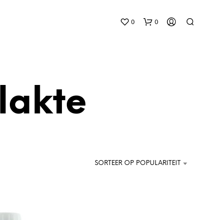
0
0
lakte
G
E
E
SORTEER OP POPULARITEIT
N
P
R
O
D
U