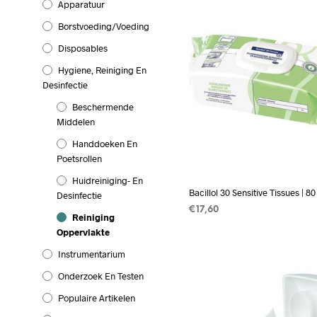
Apparatuur
Borstvoeding/Voeding
Disposables
Hygiene, Reiniging En
Desinfectie
Beschermende
Middelen
Handdoeken En
Poetsrollen
Huidreiniging- En
Bacillol 30 Sensitive Tissues | 80
Desinfectie
€
17,60
Reiniging
TOEVOEGEN AAN WINKEL
Oppervlakte
Instrumentarium
Onderzoek En Testen
Populaire Artikelen