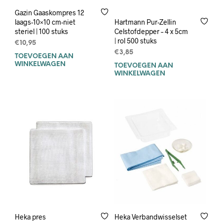
Gazin Gaaskompres 12
Hartmann Pur-Zellin
laags-10×10 cm-niet
Celstofdepper – 4 x 5cm
steriel | 100 stuks
| rol 500 stuks
€
10,95
€
3,85
TOEVOEGEN AAN
WINKELWAGEN
TOEVOEGEN AAN
WINKELWAGEN
Heka pres
Heka Verbandwisselset