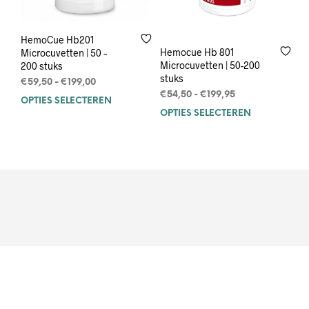
HemoCue Hb201
Hemocue Hb 801
Microcuvetten | 50 –
Microcuvetten | 50-200
200 stuks
stuks
Prijsklasse:
€
59,50
-
€
199,00
Prijsklasse:
€59,50
€
54,50
-
€
199,95
OPTIES SELECTEREN
Dit
€54,50
tot
OPTIES SELECTEREN
Dit
product
tot
€199,00
prod
heeft
€199,95
heef
meerdere
mee
variaties.
varia
Deze
Deze
optie
opti
kan
kan
gekozen
geko
worden
wor
op
op
de
de
productpagina
prod