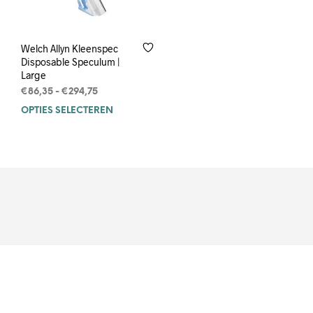
Welch Allyn Kleenspec
Disposable Speculum |
Large
Prijsklasse:
€
86,35
-
€
294,75
€86,35
OPTIES SELECTEREN
Dit
tot
product
€294,75
heeft
meerdere
variaties.
Deze
optie
kan
gekozen
worden
op
de
productpagina